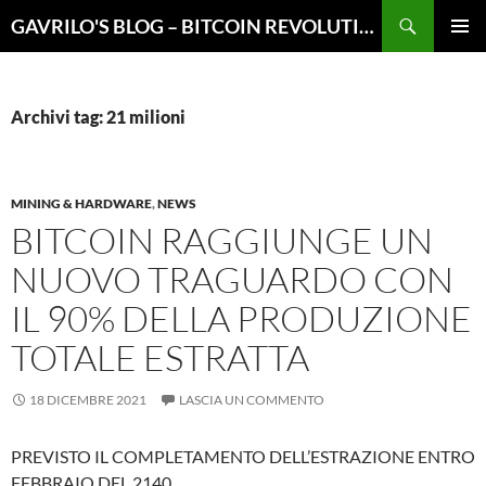
Vai
Cerca
GAVRILO'S BLOG – BITCOIN REVOLUTION
al
MENU
contenuto
PRINCI
Archivi tag: 21 milioni
MINING & HARDWARE
,
NEWS
BITCOIN RAGGIUNGE UN
NUOVO TRAGUARDO CON
IL 90% DELLA PRODUZIONE
TOTALE ESTRATTA
18 DICEMBRE 2021
LASCIA UN COMMENTO
PREVISTO IL COMPLETAMENTO DELL’ESTRAZIONE ENTRO
FEBBRAIO DEL 2140