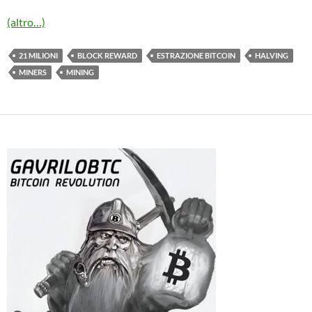
(altro…)
21 MILIONI
BLOCK REWARD
ESTRAZIONE BITCOIN
HALVING
MINERS
MINING