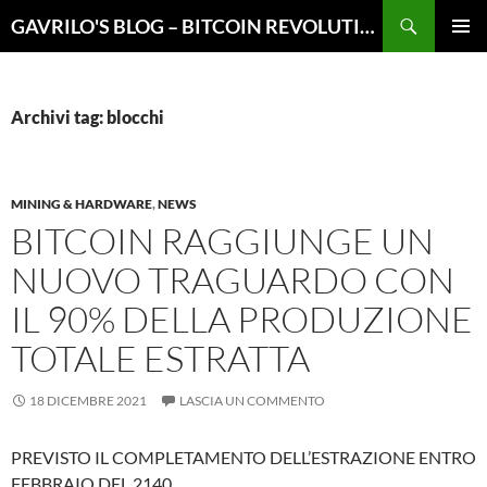
Vai
Cerca
GAVRILO'S BLOG – BITCOIN REVOLUTION
al
MENU
contenuto
PRINCI
Archivi tag: blocchi
MINING & HARDWARE
,
NEWS
BITCOIN RAGGIUNGE UN
NUOVO TRAGUARDO CON
IL 90% DELLA PRODUZIONE
TOTALE ESTRATTA
18 DICEMBRE 2021
LASCIA UN COMMENTO
PREVISTO IL COMPLETAMENTO DELL’ESTRAZIONE ENTRO
FEBBRAIO DEL 2140