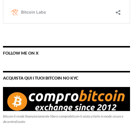
FOLLOW ME ON X
ACQUISTA QUI I TUOI BITCOIN NO KYC
Bitcoin ti rende finanziariamente libero comprobitcoin ti aiuta a farlo in modo sicuro e
decentralizzato