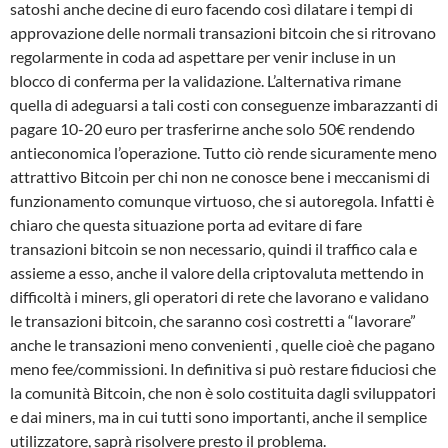
satoshi anche decine di euro facendo così dilatare i tempi di
approvazione delle normali transazioni bitcoin che si ritrovano
regolarmente in coda ad aspettare per venir incluse in un
blocco di conferma per la validazione. L’alternativa rimane
quella di adeguarsi a tali costi con conseguenze imbarazzanti di
pagare 10-20 euro per trasferirne anche solo 50€ rendendo
antieconomica l’operazione. Tutto ciò rende sicuramente meno
attrattivo Bitcoin per chi non ne conosce bene i meccanismi di
funzionamento comunque virtuoso, che si autoregola. Infatti è
chiaro che questa situazione porta ad evitare di fare
transazioni bitcoin se non necessario, quindi il traffico cala e
assieme a esso, anche il valore della criptovaluta mettendo in
difficoltà i miners, gli operatori di rete che lavorano e validano
le transazioni bitcoin, che saranno così costretti a “lavorare”
anche le transazioni meno convenienti , quelle cioè che pagano
meno fee/commissioni. In definitiva si può restare fiduciosi che
la comunità Bitcoin, che non è solo costituita dagli sviluppatori
e dai miners, ma in cui tutti sono importanti, anche il semplice
utilizzatore, saprà risolvere presto il problema.