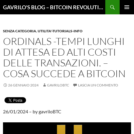
Vai
Cerca
GAVRILO'S BLOG – BITCOIN REVOLUTION
al
MENU
contenuto
PRINCI
SENZA CATEGORIA
,
UTILITA'-TUTORIALS-INFO
ORDINALS -TEMPI LUNGHI
DI ATTESA ED ALTI COSTI
DELLE TRANSAZIONI. –
COSA SUCCEDE A BITCOIN
26 GENNAIO 2024
GAVRILOBTC
LASCIA UN COMMENTO
26/01/2024 – by gavriloBTC