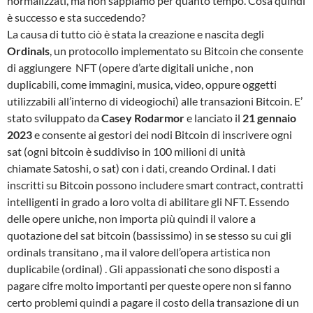
normalizzati, ma non sappiamo per quanto tempo. Cosa quindi
è successo e sta succedendo?
La causa di tutto ciò è stata la creazione e nascita degli
Ordinals
, un protocollo implementato su Bitcoin che consente
di aggiungere NFT (opere d’arte digitali uniche , non
duplicabili, come immagini, musica, video, oppure oggetti
utilizzabili all’interno di videogiochi) alle transazioni Bitcoin. E’
stato sviluppato da
Casey Rodarmor
e lanciato il
21 gennaio
2023
e consente ai gestori dei nodi Bitcoin di inscrivere ogni
sat (ogni bitcoin è suddiviso in 100 milioni di unità
chiamate Satoshi, o sat) con i dati, creando Ordinal. I dati
inscritti su Bitcoin possono includere smart contract, contratti
intelligenti in grado a loro volta di abilitare gli NFT. Essendo
delle opere uniche, non importa più quindi il valore a
quotazione del sat bitcoin (bassissimo) in se stesso su cui gli
ordinals transitano , ma il valore dell’opera artistica non
duplicabile (ordinal) . Gli appassionati che sono disposti a
pagare cifre molto importanti per queste opere non si fanno
certo problemi quindi a pagare il costo della transazione di un