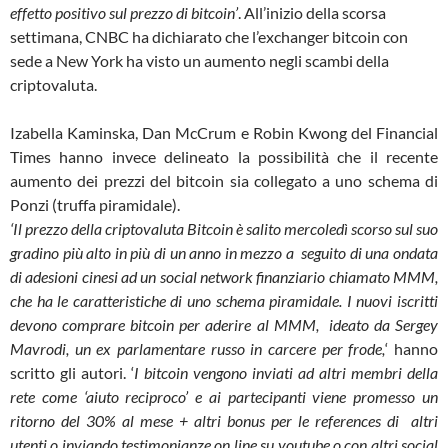
effetto positivo sul prezzo di bitcoin’
. All’inizio della scorsa
settimana, CNBC ha dichiarato che l’exchanger bitcoin con
sede a New York ha visto un aumento negli scambi della
criptovaluta.
Izabella Kaminska, Dan McCrum e Robin Kwong del Financial
Times hanno invece delineato la possibilità che il recente
aumento dei prezzi del bitcoin sia collegato a uno schema di
Ponzi (truffa piramidale).
‘Il prezzo della criptovaluta Bitcoin è salito mercoledì scorso sul suo
gradino più alto in più di un anno in mezzo a seguito di una ondata
di adesioni cinesi ad un social network finanziario chiamato MMM,
che ha le caratteristiche di uno schema piramidale. I nuovi iscritti
devono comprare bitcoin per aderire al MMM, ideato da Sergey
Mavrodi, un ex parlamentare russo in carcere per frode,
‘ hanno
scritto gli autori. ‘
I bitcoin vengono inviati ad altri membri della
rete come ‘aiuto reciproco’ e ai partecipanti viene promesso un
ritorno del 30% al mese + altri bonus per le references di altri
utenti o inviando testimonianze on line su youtube o con altri social