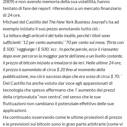
2009) e non avendo memoria della sua volatilità, hanno
tentato di fare dei report riferendosi a un mercato finanziario
di 24 ore.
Michael del Castillo del
The New York Business
Journal
‘s ha ad
esempio iniziato il suo pezzo annotando tutto ciò :
‘La lettura degli articoli è del tutto inutile, perché i titoli sono
sufficienti: ’12 per cento aumento,’ ’70 per cento sul mese, ‘flirta con
$ 500,’ ‘raggiunge i $ 500,’ ecc .
In poche parole, ecco il riassunto:
dopo aver percorso la maggior parte dell’anno a un livello costante,
il prezzo di bitcoin iniziato a innalzarsi da ieri. Nelle ultime 24 ore,
il prezzo è aumentato di circa $ 20 fino al momento della
pubblicazione, ma ciò è successo dopo che era sceso di circa $ 70. ‘
Del Castillo ha anche voluto dar voce agli appassionati di
tecnologia che spesso affermano che l’ aumento dei prezzi
della criptovaluta “non centra”, nel senso che le sue
fluttuazioni non cambiano il potenziale effettivo delle sue
applicazioni.
Ha continuato osservando come le ultime proiezioni di prezzo
e le previsioni sui bitcoin sono in gran parte arbitrarie (come vi