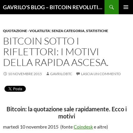
Vai
Cerca
GAVRILO'S BLOG – BITCOIN REVOLUTION
al
MENU
contenuto
PRINCI
QUOTAZIONE - VOLATILITA'
,
SENZA CATEGORIA
,
STATISTICHE
BITCOIN SOTTO I
RIFLETTORI: I MOTIVI
DELLA RAPIDA ASCESA.
10 NOVEMBRE 2015
GAVRILOBTC
LASCIA UN COMMENTO
Bitcoin: la quotazione sale rapidamente. Ecco i
motivi
martedi 10 novembre 2015 (fonte
Coindesk
e altre)