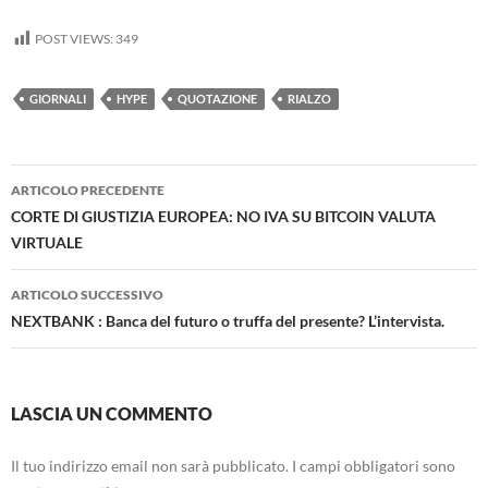
POST VIEWS:
349
GIORNALI
HYPE
QUOTAZIONE
RIALZO
Navigazione
ARTICOLO PRECEDENTE
articolo
CORTE DI GIUSTIZIA EUROPEA: NO IVA SU BITCOIN VALUTA
VIRTUALE
ARTICOLO SUCCESSIVO
NEXTBANK : Banca del futuro o truffa del presente? L’intervista.
LASCIA UN COMMENTO
Il tuo indirizzo email non sarà pubblicato.
I campi obbligatori sono