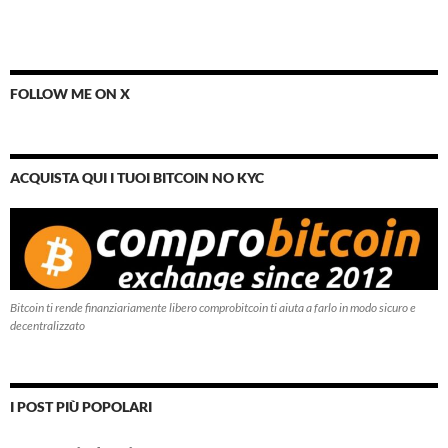
FOLLOW ME ON X
ACQUISTA QUI I TUOI BITCOIN NO KYC
Bitcoin ti rende finanziariamente libero comprobitcoin ti aiuta a farlo in modo sicuro e
decentralizzato
I POST PIÙ POPOLARI