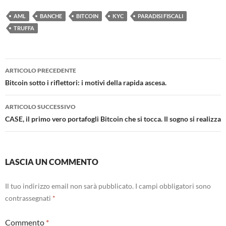
AML
BANCHE
BITCOIN
KYC
PARADISI FISCALI
TRUFFA
Navigazione
ARTICOLO PRECEDENTE
articolo
Bitcoin sotto i riflettori: i motivi della rapida ascesa.
ARTICOLO SUCCESSIVO
CASE, il primo vero portafogli Bitcoin che si tocca. Il sogno si realizza
LASCIA UN COMMENTO
Il tuo indirizzo email non sarà pubblicato.
I campi obbligatori sono
contrassegnati
*
Commento
*