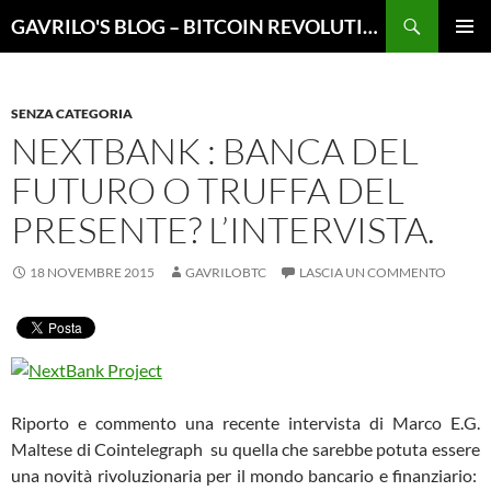
Vai
Cerca
GAVRILO'S BLOG – BITCOIN REVOLUTION
al
MENU
contenuto
PRINCI
SENZA CATEGORIA
NEXTBANK : BANCA DEL
FUTURO O TRUFFA DEL
PRESENTE? L’INTERVISTA.
18 NOVEMBRE 2015
GAVRILOBTC
LASCIA UN COMMENTO
Riporto e commento una recente intervista di Marco E.G.
Maltese di Cointelegraph su quella che sarebbe potuta essere
una novità rivoluzionaria per il mondo bancario e finanziario: