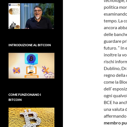
tecnologie, 
politica mon
esaminando 
tempo. La co
ancora abbas
delle banch
guardare pr
INTRODUZIONE AL BITCOIN
futuro. ” In
inoltre la v
rischi infor
Dublino, Dra
regno della 
come la Bloc
dell’ esposi
ogni qualvol
COME FUNZIONANO I
BITCOIN
BCE ha anche
una valuta di
affermando
membro può 