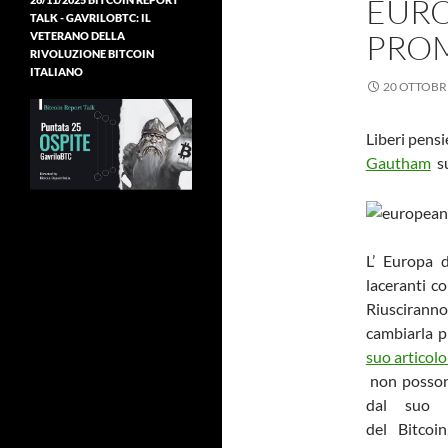
EURO
TALK - GAVRILOBTC: IL
PROM
VETERANO DELLA
RIVOLUZIONE BITCOIN
ITALIANO
20 OTTOBR
Liberi pensi
Gautham
s
L’ Europa 
laceranti c
Riusciranno
cambiarla p
suo articol
non possono
dal suo a
del Bitcoi