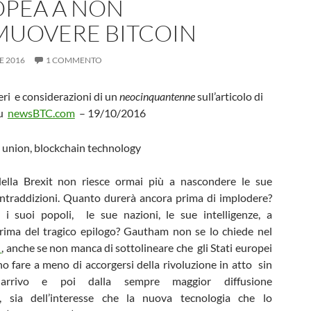
PEA A NON
UOVERE BITCOIN
E 2016
1 COMMENTO
eri e considerazioni di un
neocinquantenne
sull’articolo di
u
newsBTC.com
– 19/10/2016
della Brexit non riesce ormai più a nascondere le sue
ontraddizioni. Quanto durerà ancora prima di implodere?
 i suoi popoli, le sue nazioni, le sue intelligenze, a
rima del tragico epilogo? Gautham non se lo chiede nel
o
, anche se non manca di sottolineare che gli Stati europei
 fare a meno di accorgersi della rivoluzione in atto sin
rrivo e poi dalla sempre maggior diffusione
n, sia dell’interesse che la nuova tecnologia che lo