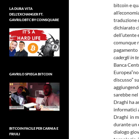
bitcoin e qu
LA DURA VITA
all’economi
DELL'EXCHANGER FT.
traduzione d
GAVRILOBTC BY COINSQUARE
dichiarato c
dell’utente 
comunque m
pagamento pe
cadergli in te
Banca Cent
Europea”no
GAVRILO SPIEGA BITCOIN
discusso” su
aggiungend
sarebbe nel 
Draghi ha an
informatici 
Draghi in m
durante un 
BITCOIN FACILE PER CARNIA E
dialogo gio
FRIULI