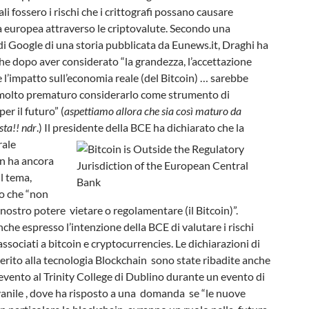
ali fossero i rischi che i crittografi possano causare
a europea attraverso le criptovalute. Secondo una
i Google di una storia pubblicata da Eunews.it, Draghi ha
he dopo aver considerato “la grandezza, l’accettazione
e l’impatto sull’economia reale (del Bitcoin) … sarebbe
olto prematuro considerarlo come strumento di
r il futuro” (
aspettiamo allora che sia così maturo da
sta!! ndr
.) Il presidente della BCE
ha dichiarato che la
rale
n ha ancora
l tema,
o che “non
nostro potere vietare o regolamentare (il Bitcoin)”.
che espresso l’intenzione della BCE di valutare i rischi
associati a bitcoin e cryptocurrencies. Le dichiarazioni di
erito alla tecnologia Blockchain sono state ribadite anche
evento al Trinity College di Dublino durante un evento di
vanile , dove ha risposto a una domanda se “le nuove