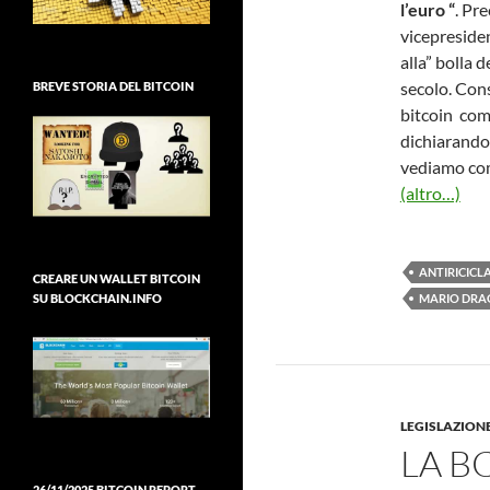
l’euro “
. Pr
vicepresiden
alla” bolla 
secolo. Cons
BREVE STORIA DEL BITCOIN
bitcoin come
dichiarando 
vediamo come
(altro…)
ANTIRICICL
CREARE UN WALLET BITCOIN
SU BLOCKCHAIN.INFO
MARIO DRA
LEGISLAZION
LA B
26/11/2025 BITCOIN REPORT