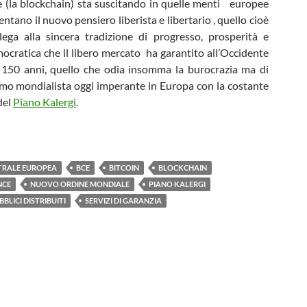
 (la blockchain) sta suscitando in quelle menti europee
ntano il nuovo pensiero liberista e libertario , quello cioè
llega alla sincera tradizione di progresso, prosperità e
mocratica che il libero mercato ha garantito all’Occidente
i 150 anni, quello che odia insomma la burocrazia ma di
ismo mondialista oggi imperante in Europa con la costante
del
P
iano Kalergi
.
TRALE EUROPEA
BCE
BITCOIN
BLOCKCHAIN
NCE
NUOVO ORDINE MONDIALE
PIANO KALERGI
BBLICI DISTRIBUITI
SERVIZI DI GARANZIA