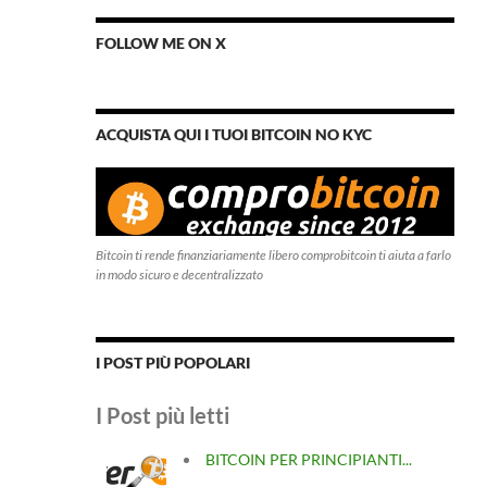
FOLLOW ME ON X
ACQUISTA QUI I TUOI BITCOIN NO KYC
Bitcoin ti rende finanziariamente libero comprobitcoin ti aiuta a farlo
in modo sicuro e decentralizzato
I POST PIÙ POPOLARI
I Post più letti
BITCOIN PER PRINCIPIANTI...