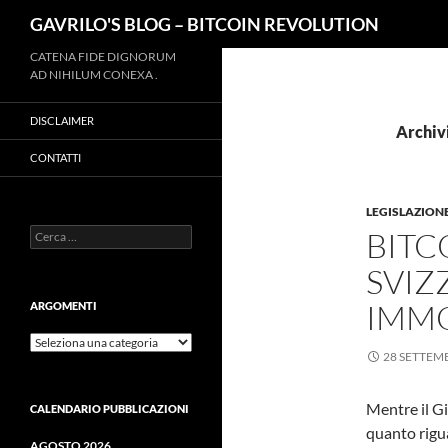
Cerca
GAVRILO'S BLOG – BITCOIN REVOLUTION
Vai
CATENA FIDE DIGNORUM
AD NIHILUM CONEXA .
al
contenuto
DISCLAIMER
Archiv
CONTATTI
LEGISLAZION
Ricerca
BITC
per:
SVIZ
IMMO
ARGOMENTI
ARGOMENTI
28 SETTEM
Mentre il G
CALENDARIO PUBBLICAZIONI
quanto rigua
AGOSTO 2026