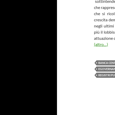
sottintende
che rapprese
che si rico
crescita de
negli ultim
più il lobb
attuazione 
(altro…)
BANCA CEN
EGOVERNA
REGISTRI PU