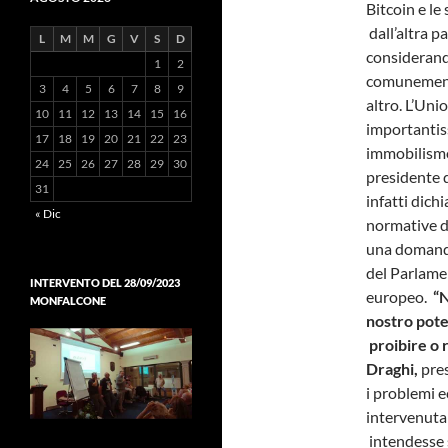
Bitcoin e le
dall’altra 
L
M
M
G
V
S
D
considerando
1
2
comunemente 
3
4
5
6
7
8
9
altro. L’Uni
10
11
12
13
14
15
16
importantissi
17
18
19
20
21
22
23
immobilismo
24
25
26
27
28
29
30
presidente 
31
infatti dich
« Dic
normative de
una domanda
del Parlam
INTERVENTO DEL 28/09/2023
europeo.
“N
MONFALCONE
nostro pot
proibire o 
Draghi,
pres
i problemi 
intervenuta
intendesse 