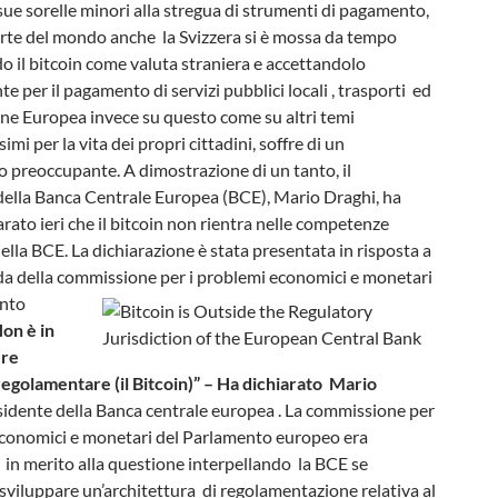
 sue sorelle minori alla stregua di strumenti di pagamento,
parte del mondo anche la Svizzera si è mossa da tempo
 il bitcoin come valuta straniera e accettandolo
per il pagamento di servizi pubblici locali , trasporti ed
one Europea invece su questo come su altri temi
mi per la vita dei propri cittadini, soffre di un
 preoccupante. A dimostrazione di un tanto, il
della Banca Centrale Europea (BCE), Mario Draghi, ha
iarato ieri che il bitcoin non rientra nelle competenze
lla BCE. La dichiarazione è stata presentata in risposta a
 della commissione per i problemi economici
e monetari
ento
on è in
ere
regolamentare (il Bitcoin)” – Ha dichiarato Mario
idente della Banca centrale europea . La commissione per
economici e monetari del Parlamento europeo era
 in merito alla questione interpellando la BCE se
sviluppare un’architettura di regolamentazione relativa al