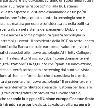
in particolare la blockchain, avranno un ruolo nella futura
etaria . Draghi ha risposto:” noi alla BCE stiamo
questo aspetto e lo stiamo esaminando da un po ‘di
nclusione è che, a questo punto, la tecnologia non è
tanza matura per essere considerata sia nella politica
e centrali, sia nel sistema dei pagamenti. Dobbiamo
ima e ancora a come progredirà questa tecnologia in
 entrambi gli eventi, il presidente della BCE ha sottolineato
olontà della Banca centrale europea di valutare invece i
matici associati alle nuove tecnologie. Al Trinity College di
ghi ha descritto “il rischio cyber” come dominante nel
digitalizzazione”. Ha aggiunto che “qualsiasi innovazione,
kchain, verrà sottoposta a screening dal punto di vista
zione al rischio informatico che si considera in crescita
ta si presenta una nuova tecnologia “. Il presidente della
 recentemente rifiutato i piani dell’Estonia per lanciare
gitale crittografica (criptovaluta) a livello statale,
 che
secondo la legge dell’Unione europea” nessun Stato
introdurre propria valuta. La valuta dell’area euro è