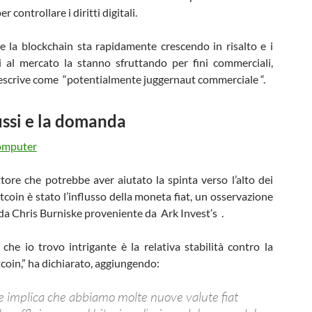
r controllare i diritti digitali.
he la blockchain sta rapidamente crescendo in risalto e i
i al mercato la stanno sfruttando per fini commerciali,
descrive come “potentialmente juggernaut commerciale “.
lussi e la domanda
ttore che potrebbe aver aiutato la spinta verso l’alto dei
itcoin è stato l’influsso della moneta fiat, un osservazione
da Chris Burniske proveniente da Ark Invest’s .
 che io trovo intrigante è la relativa stabilità contro la
tcoin,” ha dichiarato, aggiungendo:
e implica che abbiamo molte nuove valute fiat