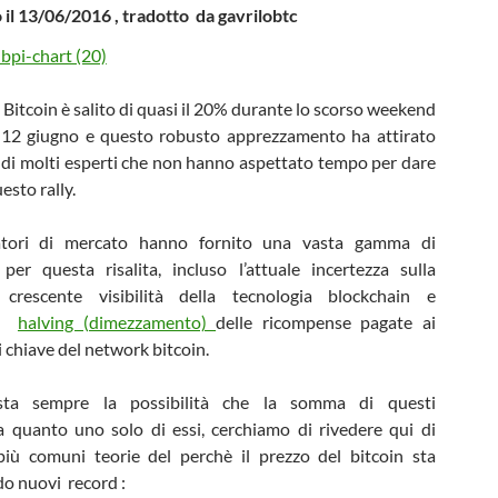
 il 13/06/2016 , tradotto da gavrilobtc
l Bitcoin è salito di quasi il 20% durante lo scorso weekend
il 12 giugno e questo robusto apprezzamento ha attirato
e di molti esperti che non hanno aspettato tempo per dare
esto rally.
atori di mercato hanno fornito una vasta gamma di
 per questa risalita, incluso l’attuale incertezza sulla
a crescente visibilità della tecnologia blockchain e
te
halving (dimezzamento)
delle ricompense pagate ai
 chiave del network bitcoin.
sta sempre la possibilità che la somma di questi
ga quanto uno solo di essi, cerchiamo di rivedere qui di
più comuni teorie del perchè il prezzo del bitcoin sta
o nuovi record :