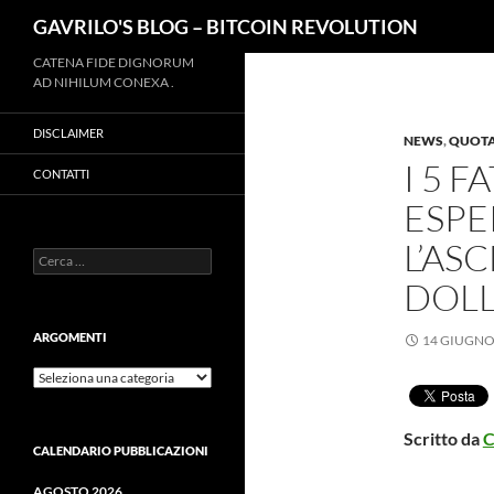
Cerca
GAVRILO'S BLOG – BITCOIN REVOLUTION
Vai
CATENA FIDE DIGNORUM
AD NIHILUM CONEXA .
al
contenuto
DISCLAIMER
NEWS
,
QUOTAZ
I 5 
CONTATTI
ESPE
L’AS
Ricerca
per:
DOLL
ARGOMENTI
14 GIUGNO
ARGOMENTI
Scritto da
C
CALENDARIO PUBBLICAZIONI
AGOSTO 2026