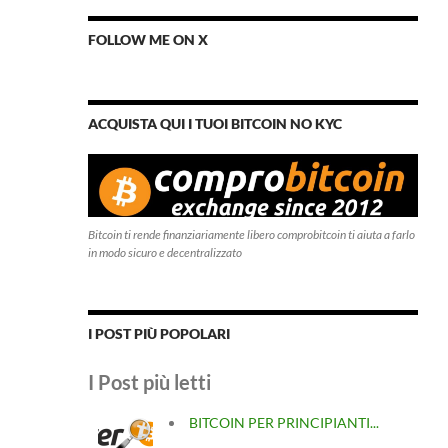
FOLLOW ME ON X
ACQUISTA QUI I TUOI BITCOIN NO KYC
Bitcoin ti rende finanziariamente libero comprobitcoin ti aiuta a farlo
in modo sicuro e decentralizzato
I POST PIÙ POPOLARI
I Post più letti
BITCOIN PER PRINCIPIANTI...