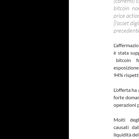
(correnti) 
bitcoin non
price actio
[l’asset d
precedente
L’affermazi
è stata sup
bitcoin fu
esposizione
94% rispetti
L’offerta ha
forte doman
operazioni 
Molti deg
causati da
liquidità del