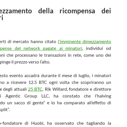
ezzamento della ricompensa dei
ri
erti di mercato hanno citato
l’imminente dimezzamento
mpense del network pagate ai minatori
, individui od
oni che processano le transazioni in rete, come uno dei
inge il prezzo verso l’alto.
to evento accadrà durante il mese di luglio, i minatori
no a ricevere 12.5 BTC ogni volta che scopriranno un
e degli attuali
25 BTC
. Rik Willard, fondatore e direttore
di Agentic Group LLC, ha constato che l’halving
ndo un sacco di gente” e lo ha comparato all’effetto di
plit”.
-fondatore di Huobi, ha osservato che tagliando la