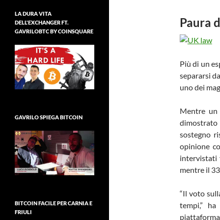
LA DURA VITA
Paura de
DELL'EXCHANGER FT.
GAVRILOBTC BY COINSQUARE
Più di un es
separarsi da
uno dei maggi
Mentre un 
GAVRILO SPIEGA BITCOIN
dimostrato
sostegno ri
opinione co
intervistat
mentre il 3
“Il voto sul
BITCOIN FACILE PER CARNIA E
tempi,” ha
FRIULI
piattaforma 