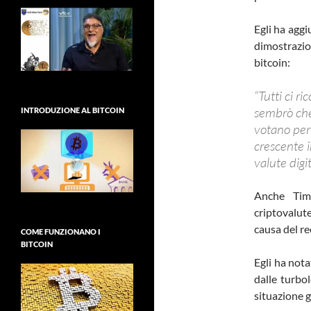
Egli ha agg
dimostrazio
bitcoin:
“Tutti ci 
sembrò che 
INTRODUZIONE AL BITCOIN
votano per 
crescente i
valute digit
Anche Tim
criptovalu
causa del re
COME FUNZIONANO I
BITCOIN
Egli ha nota
dalle turbo
situazione g