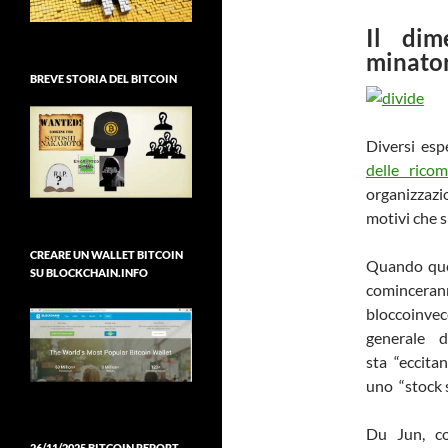
Il dim
minato
BREVE STORIA DEL BITCOIN
Diversi esp
delle rico
organizzazi
motivi che sp
CREARE UN WALLET BITCOIN
Quando ques
SU BLOCKCHAIN.INFO
cominceran
bloccoinvec
generale 
sta “eccita
uno “stock s
Du Jun, co
26/11/2025 BITCOIN REPORT