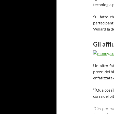
tecnologia pe
Sul fatto c
partecipant
Willard la 
Gli aff
Un altro fa
prezzi del b
enfatizzata 
“[Qualcosa]
corsa del bi
“Ciò per m