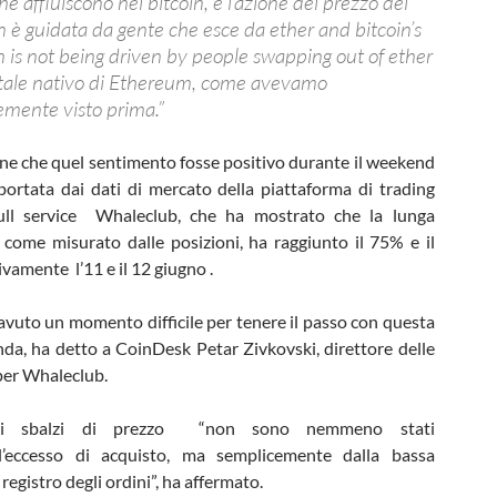
che affluiscono nel bitcoin, e l’azione del prezzo del
 è guidata da gente che esce da ether and bitcoin’s
n is not being driven by people swapping out of ether
igitale nativo di Ethereum, come avevamo
mente visto prima.”
one che quel sentimento fosse positivo durante il weekend
portata dai dati di mercato della piattaforma di trading
ll service Whaleclub, che ha mostrato che la lunga
 come misurato dalle posizioni, ha raggiunto il 75% e il
vamente l’11 e il 12 giugno .
 avuto un momento difficile per tenere il passo con questa
da, ha detto a CoinDesk Petar Zivkovski, direttore delle
per Whaleclub.
li sbalzi di prezzo “non sono nemmeno stati
ll’eccesso di acquisto, ma semplicemente dalla bassa
 registro degli ordini”, ha affermato.