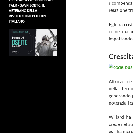
ricompensa
TALK - GAVRILOBTC: IL
relazione tr
VETERANO DELLA
RIVOLUZIONE BITCOIN
ITALIANO
Egli ha cost
come una buo
impattando i
Crescit
Altrove c’è 
nella tecno
generando p
potenziali c
Willard ha
crede nel su
egli ha menz