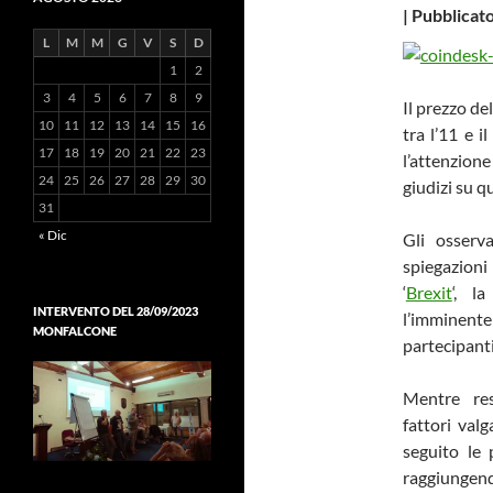
|
Pubblicato
L
M
M
G
V
S
D
1
2
3
4
5
6
7
8
9
Il prezzo de
10
11
12
13
14
15
16
tra l’11 e 
17
18
19
20
21
22
23
l’attenzion
24
25
26
27
28
29
30
giudizi su qu
31
« Dic
Gli osserv
spiegazioni
‘
Brexit
‘, l
INTERVENTO DEL 28/09/2023
l’imminen
MONFALCONE
partecipanti
Mentre re
fattori val
seguito le 
raggiungend