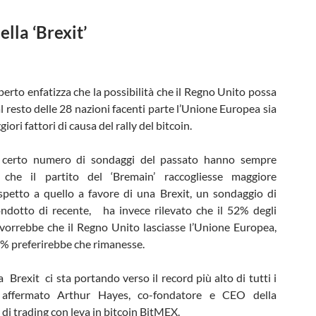
lla ‘Brexit’
perto enfatizza che la possibilità che il Regno Unito possa
l resto delle 28 nazioni facenti parte l’Unione Europea sia
ori fattori di causa del rally del bitcoin.
certo numero di sondaggi del passato hanno sempre
 che il partito del ‘Bremain’ raccogliesse maggiore
spetto a quello a favore di una Brexit, un sondaggio di
ndotto di recente, ha invece rilevato che il 52% degli
i vorrebbe che il Regno Unito lasciasse l’Unione Europea,
3% preferirebbe che rimanesse.
la Brexit ci sta portando verso il record più alto di tutti i
 affermato Arthur Hayes, co-fondatore e CEO della
di trading con leva in bitcoin BitMEX.