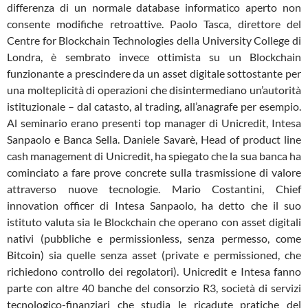
differenza di un normale database informatico aperto non
consente modifiche retroattive. Paolo Tasca, direttore del
Centre for Blockchain Technologies della University College di
Londra, è sembrato invece ottimista su un Blockchain
funzionante a prescindere da un asset digitale sottostante per
una molteplicità di operazioni che disintermediano un’autorità
istituzionale – dal catasto, al trading, all’anagrafe per esempio.
Al seminario erano presenti top manager di Unicredit, Intesa
Sanpaolo e Banca Sella. Daniele Savarè, Head of product line
cash management di Unicredit, ha spiegato che la sua banca ha
cominciato a fare prove concrete sulla trasmissione di valore
attraverso nuove tecnologie. Mario Costantini, Chief
innovation officer di Intesa Sanpaolo, ha detto che il suo
istituto valuta sia le Blockchain che operano con asset digitali
nativi (pubbliche e permissionless, senza permesso, come
Bitcoin) sia quelle senza asset (private e permissioned, che
richiedono controllo dei regolatori). Unicredit e Intesa fanno
parte con altre 40 banche del consorzio R3, società di servizi
tecnologico-finanziari che studia le ricadute pratiche del