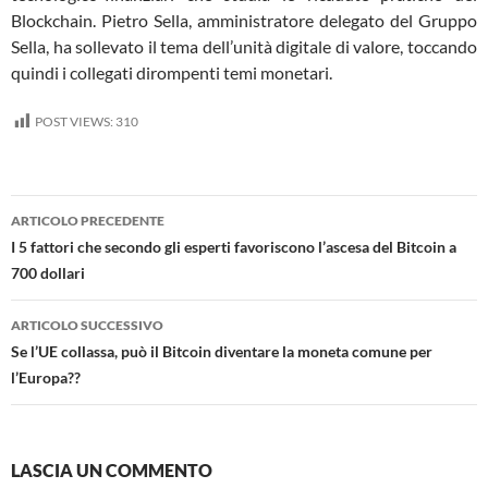
Blockchain. Pietro Sella, amministratore delegato del Gruppo
Sella, ha sollevato il tema dell’unità digitale di valore, toccando
quindi i collegati dirompenti temi monetari.
POST VIEWS:
310
Navigazione
ARTICOLO PRECEDENTE
articolo
I 5 fattori che secondo gli esperti favoriscono l’ascesa del Bitcoin a
700 dollari
ARTICOLO SUCCESSIVO
Se l’UE collassa, può il Bitcoin diventare la moneta comune per
l’Europa??
LASCIA UN COMMENTO