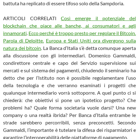
battuta ha replicato di essere tifoso solo della Sampdoria.
ARTICOLI CORRELATI
Così emerge il potenziale del
blockchain che piace alle banche, ai consumatori e agli
innamorati
.
Ecco perché è troppo presto per regolare il Bitcoin.
Parola di Deloitte.
Europa e Stati Uniti ora divergono sulla
natura dei bitcoin
.
La Banca d’Italia s’è detta comunque aperta
alla discussione con gli intermediari. Domenico Gammaldi,
condirettore centrale e capo del Servizio supervisione sui
mercati e sul sistema dei pagamenti, chiudendo il seminario ha
detto che per l’Istituto non è possibile regolamentare l’uso
della tecnologia e che verranno esaminati i progetti che
qualunque intermediario vorrà sottoporre. A quel punto ci si
chiederà: che obiettivi si pone un ipotetico progetto? Che
problemi ha? Quale forma societaria vuole darsi? Una new
company o una realtà ibrida? Per Banca d’Italia entrambe le
strade sarebbero percorribili, senza preconcetti. Secondo
Gammaldi, l’importante è tutelare la difesa dei risparmiatori e
garantire l’interoperabilità delle piattaforme di pagamento.