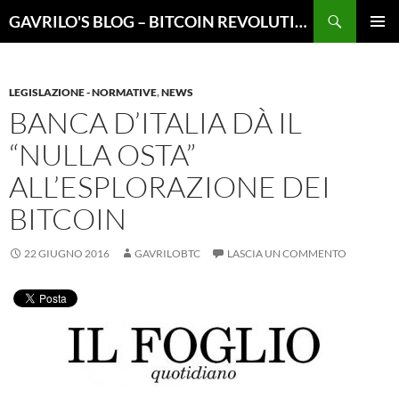
Vai
Cerca
GAVRILO'S BLOG – BITCOIN REVOLUTION
al
MENU
contenuto
PRINCI
LEGISLAZIONE - NORMATIVE
,
NEWS
BANCA D’ITALIA DÀ IL
“NULLA OSTA”
ALL’ESPLORAZIONE DEI
BITCOIN
22 GIUGNO 2016
GAVRILOBTC
LASCIA UN COMMENTO