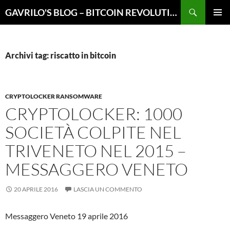
Vai
Cerca
GAVRILO'S BLOG – BITCOIN REVOLUTION
al
MENU
contenuto
PRINCI
Archivi tag: riscatto in bitcoin
CRYPTOLOCKER RANSOMWARE
CRYPTOLOCKER: 1000
SOCIETÀ COLPITE NEL
TRIVENETO NEL 2015 –
MESSAGGERO VENETO
20 APRILE 2016
LASCIA UN COMMENTO
Messaggero Veneto 19 aprile 2016