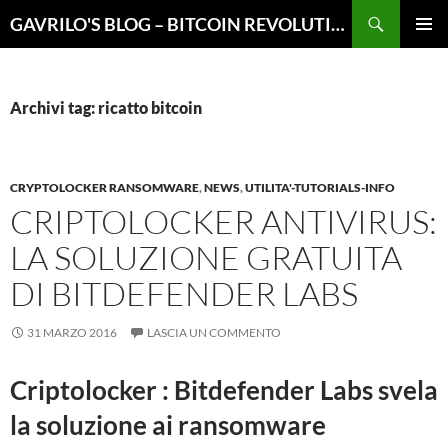
Vai
Cerca
GAVRILO'S BLOG – BITCOIN REVOLUTION
al
MENU
contenuto
PRINCI
Archivi tag: ricatto bitcoin
CRYPTOLOCKER RANSOMWARE
,
NEWS
,
UTILITA'-TUTORIALS-INFO
CRIPTOLOCKER ANTIVIRUS:
LA SOLUZIONE GRATUITA
DI BITDEFENDER LABS
31 MARZO 2016
LASCIA UN COMMENTO
Criptolocker : Bitdefender Labs svela
la soluzione ai ransomware