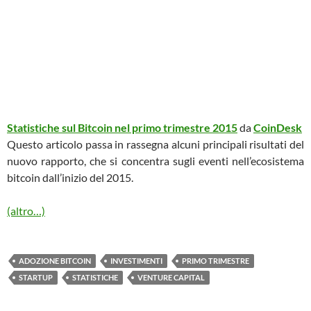
Statistiche sul Bitcoin nel primo trimestre 2015
da
CoinDesk
Questo articolo passa in rassegna alcuni principali risultati del
nuovo rapporto, che si concentra sugli eventi nell’ecosistema
bitcoin dall’inizio del 2015.
(altro…)
ADOZIONE BITCOIN
INVESTIMENTI
PRIMO TRIMESTRE
STARTUP
STATISTICHE
VENTURE CAPITAL