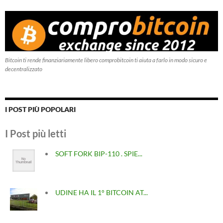
Bitcoin ti rende finanziariamente libero comprobitcoin ti aiuta a farlo in modo sicuro e
decentralizzato
I POST PIÙ POPOLARI
I Post più letti
SOFT FORK BIP-110 . SPIE...
UDINE HA IL 1° BITCOIN AT...