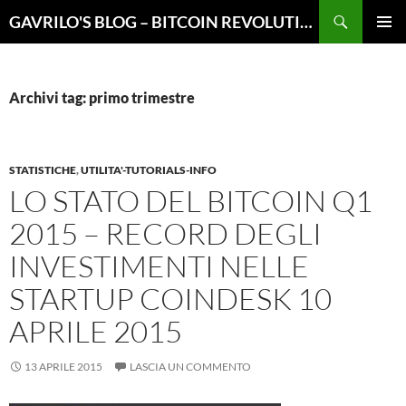
Vai
Cerca
GAVRILO'S BLOG – BITCOIN REVOLUTION
al
MENU
contenuto
PRINCI
Archivi tag: primo trimestre
STATISTICHE
,
UTILITA'-TUTORIALS-INFO
LO STATO DEL BITCOIN Q1
2015 – RECORD DEGLI
INVESTIMENTI NELLE
STARTUP COINDESK 10
APRILE 2015
13 APRILE 2015
LASCIA UN COMMENTO