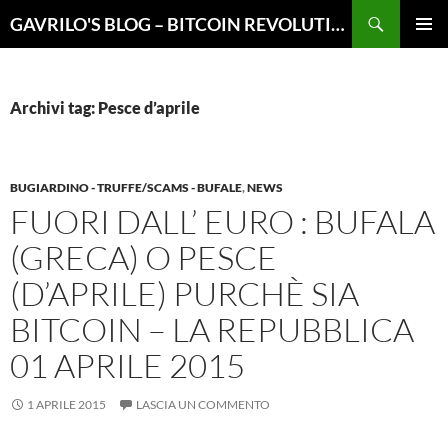
Vai
Cerca
GAVRILO'S BLOG – BITCOIN REVOLUTION
al
MENU
contenuto
PRINCI
Archivi tag: Pesce d’aprile
BUGIARDINO - TRUFFE/SCAMS - BUFALE
,
NEWS
FUORI DALL’ EURO : BUFALA
(GRECA) O PESCE
(D’APRILE) PURCHÈ SIA
BITCOIN – LA REPUBBLICA
01 APRILE 2015
1 APRILE 2015
LASCIA UN COMMENTO