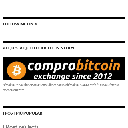
FOLLOW ME ON X
ACQUISTA QUI I TUOI BITCOIN NO KYC
Bitcoin ti rende finanziariamente libero comprobitcoin ti aiuta a farlo in modo sicuro e
decentralizzato
I POST PIÙ POPOLARI
I Post più letti