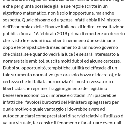
e che per giunta possiede già le sue regole scritte in un
algoritmo matematico, non è solo inopportuna, ma anche
sospetta. Quale bisogno ed urgenza infatti abbia il Ministero
dell’Economia e delle Finanze italiano di indire consultazione
pubblica fino al 16 febbraio 2018 prima di emettere un decreto
che , visto le elezioni incombenti nemmeno due settimane
dopo e le tempistiche di insediamento di un nuovo governo
che chissà, se e quando vedrà la luce ( e se sarà interessato a
normare tale ambito), suscita molti dubbi ed alcune certezze.
Dubbi su opportunitò, tempistiche, utilità ed efficacia di un
tale strumento normativo (per ora solo bozza di decreto), e la
certezza che in Italia la burocrazia è il mostro vessatorio e
liberticida che reprime il raggiungimento del legittimo
benessere economico di imprese e cittadini. Mi piacerebbe
infatti che i favolosi burocrati del Ministero spiegassero per
quale motivo e quale vantaggio si dovrebbe avere ad
autodenunciarsi come prestatori di servizi relativi all’utilizzo di
valuta virtuale, far censire il fenomeno e far attuare eventuali