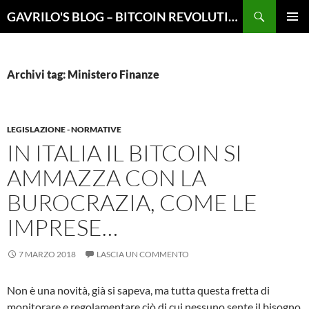
Vai
Cerca
GAVRILO'S BLOG – BITCOIN REVOLUTION
al
MENU
contenuto
PRINCI
Archivi tag: Ministero Finanze
LEGISLAZIONE - NORMATIVE
IN ITALIA IL BITCOIN SI
AMMAZZA CON LA
BUROCRAZIA, COME LE
IMPRESE…
7 MARZO 2018
LASCIA UN COMMENTO
Non è una novità, già si sapeva, ma tutta questa fretta di
monitorare e regolamentare ciò di cui nessuno sente il bisogno