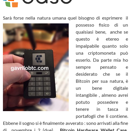
Sarà forse nella natura umana quel bisogno
di esprimere il
possesso fisico di un
qualsiasi bene, anche se
questo è etereo e
impalpabile quanto solo
una criptomoneta può
esserlo. Da parte mia ho
sempre pensato e
desiderato che se il
Bitcoin per sua natura, è
un bene digitale
intangibile , almeno avrei
potuto possedere e
tenere in tasca il
portafogli che li contiene.
Ebbene il sogno si è finalmente avverato : sono arrivati alla fine
di novembre i 2 (due)
Bitcoin Hardware Wallet Case,