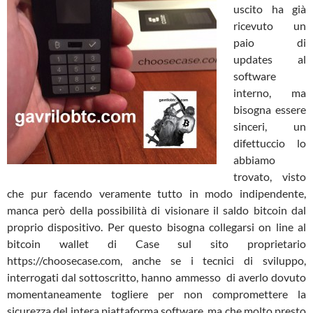
uscito ha già
ricevuto un
paio di
updates al
software
interno, ma
bisogna essere
sinceri, un
difettuccio lo
abbiamo
trovato, visto
che pur facendo veramente tutto in modo indipendente,
manca però della possibilità di visionare il saldo bitcoin dal
proprio dispositivo. Per questo bisogna collegarsi on line al
bitcoin wallet di Case sul sito proprietario
https://choosecase.com, anche se i tecnici di sviluppo,
interrogati dal sottoscritto, hanno ammesso di averlo dovuto
momentaneamente togliere per non compromettere la
sicurezza del intera piattaforma software, ma che molto presto