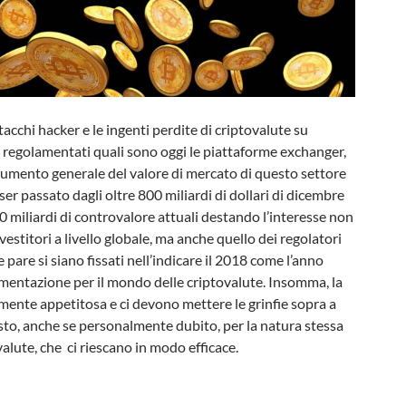
ttacchi hacker e le ingenti perdite di criptovalute su
 regolamentati quali sono oggi le piattaforme exchanger,
aumento generale del valore di mercato di questo settore
er passato dagli oltre 800 miliardi di dollari di dicembre
0 miliardi di controvalore attuali destando l’interesse non
nvestitori a livello globale, ma anche quello dei regolatori
 pare si siano fissati nell’indicare il 2018 come l’anno
amentazione per il mondo delle criptovalute. Insomma, la
mente appetitosa e ci devono mettere le grinfie sopra a
sto, anche se personalmente dubito, per la natura stessa
valute, che ci riescano in modo efficace.