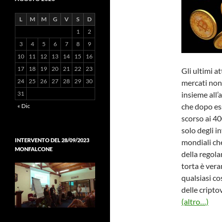
L
M
M
G
V
S
D
1
2
3
4
5
6
7
8
9
10
11
12
13
14
15
16
17
18
19
20
21
22
23
Gli ultimi a
24
25
26
27
28
29
30
mercati non
insieme all’
31
che dopo ess
« Dic
scorso ai 40
solo degli i
INTERVENTO DEL 28/09/2023
mondiali che
MONFALCONE
della regol
torta è vera
qualsiasi co
delle cripto
(altro…)