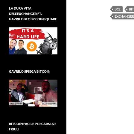
LA DURA VITA
BCE
BI
DELL'EXCHANGER FT.
EXCHANGER
GAVRILOBTC BY COINSQUARE
GAVRILO SPIEGA BITCOIN
BITCOIN FACILE PER CARNIA E
FRIULI