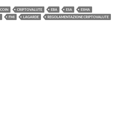
TCOIN
CRIPTOVALUTE
EBA
ESA
ESMA
FMI
LAGARDE
REGOLAMENTAZIONE CRIPTOVALUTE