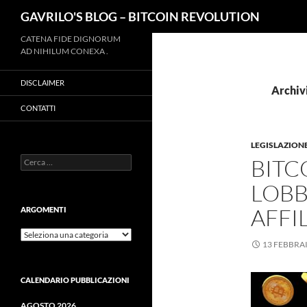
Cerca
GAVRILO'S BLOG – BITCOIN REVOLUTION
Vai
CATENA FIDE DIGNORUM
AD NIHILUM CONEXA .
al
contenuto
DISCLAIMER
Archivi
CONTATTI
LEGISLAZION
Ricerca
BITC
per:
LOBB
AFFI
ARGOMENTI
ARGOMENTI
13 FEBBRA
CALENDARIO PUBBLICAZIONI
AGOSTO 2026