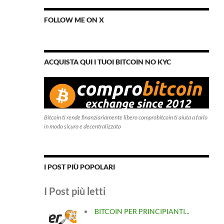
FOLLOW ME ON X
ACQUISTA QUI I TUOI BITCOIN NO KYC
Bitcoin ti rende finanziariamente libero comprobitcoin ti aiuta a farlo
in modo sicuro e decentralizzato
I POST PIÙ POPOLARI
I Post più letti
BITCOIN PER PRINCIPIANTI...