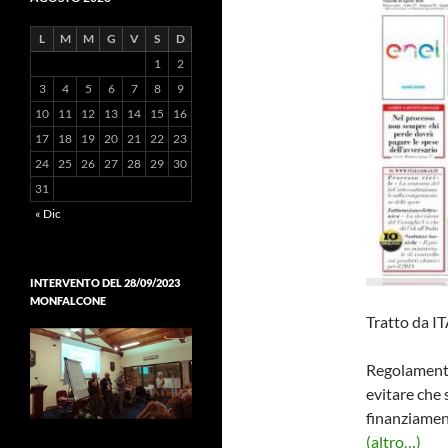
L
M
M
G
V
S
D
1
2
3
4
5
6
7
8
9
10
11
12
13
14
15
16
17
18
19
20
21
22
23
24
25
26
27
28
29
30
31
« Dic
INTERVENTO DEL 28/09/2023
MONFALCONE
Tratto da 
Regolamentaz
evitare che s
finanziamen
(altro…)