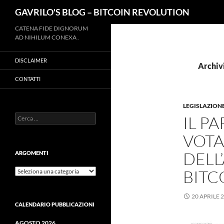
Cerca
GAVRILO'S BLOG – BITCOIN REVOLUTION
Vai
CATENA FIDE DIGNORUM
AD NIHILUM CONEXA .
al
contenuto
DISCLAIMER
Archivi
CONTATTI
LEGISLAZION
Ricerca
IL P
per:
VOTA
DELL
ARGOMENTI
ARGOMENTI
BITC
20 APRILE 
CALENDARIO PUBBLICAZIONI
AGOSTO 2026