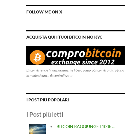
FOLLOW ME ON X
ACQUISTA QUI I TUOI BITCOIN NO KYC
Bitcoin ti rende finanziariamente libero comprobitcoin ti aiuta a farlo
in modo sicuro e decentralizzato
I POST PIÙ POPOLARI
I Post più letti
BITCOIN RAGGIUNGE I 100K...