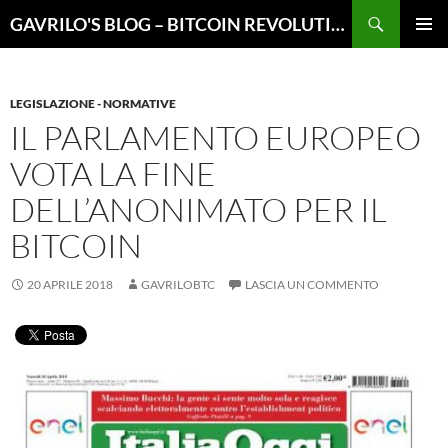
Vai
Cerca
GAVRILO'S BLOG – BITCOIN REVOLUTION
al
MENU
contenuto
PRINCI
LEGISLAZIONE - NORMATIVE
IL PARLAMENTO EUROPEO
VOTA LA FINE
DELL’ANONIMATO PER IL
BITCOIN
20 APRILE 2018
GAVRILOBTC
LASCIA UN COMMENTO