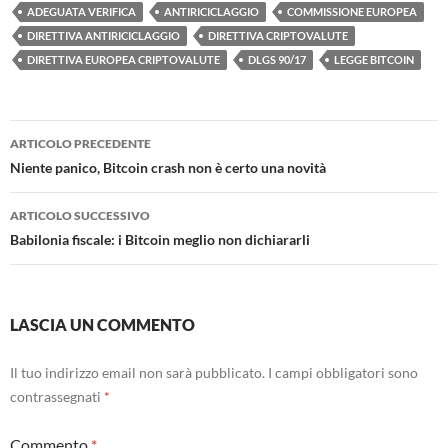
ADEGUATA VERIFICA
ANTIRICICLAGGIO
COMMISSIONE EUROPEA
DIRETTIVA ANTIRICICLAGGIO
DIRETTIVA CRIPTOVALUTE
DIRETTIVA EUROPEA CRIPTOVALUTE
DLGS 90/17
LEGGE BITCOIN
Navigazione
ARTICOLO PRECEDENTE
articolo
Niente panico, Bitcoin crash non è certo una novità
ARTICOLO SUCCESSIVO
Babilonia fiscale: i Bitcoin meglio non dichiararli
LASCIA UN COMMENTO
Il tuo indirizzo email non sarà pubblicato.
I campi obbligatori sono
contrassegnati
*
Commento
*