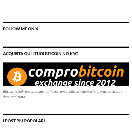
FOLLOW ME ON X
ACQUISTA QUI I TUOI BITCOIN NO KYC
Bitcoin ti rende finanziariamente libero comprobitcoin ti aiuta a farlo in modo sicuro e
decentralizzato
I POST PIÙ POPOLARI