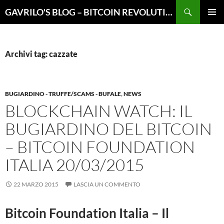
Vai
Cerca
GAVRILO'S BLOG – BITCOIN REVOLUTION
al
MENU
contenuto
PRINCI
Archivi tag: cazzate
BUGIARDINO - TRUFFE/SCAMS - BUFALE
,
NEWS
BLOCKCHAIN WATCH: IL
BUGIARDINO DEL BITCOIN
– BITCOIN FOUNDATION
ITALIA 20/03/2015
22 MARZO 2015
LASCIA UN COMMENTO
Bitcoin Foundation Italia – Il