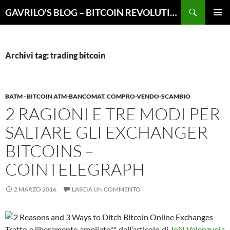
Vai
Cerca
GAVRILO'S BLOG – BITCOIN REVOLUTION
al
MENU
contenuto
PRINCI
Archivi tag: trading bitcoin
BATM - BITCOIN ATM-BANCOMAT
,
COMPRO-VENDO-SCAMBIO
2 RAGIONI E TRE MODI PER
SALTARE GLI EXCHANGER
BITCOINS –
COINTELEGRAPH
2 MARZO 2016
LASCIA UN COMMENTO
Tratto e liberamente ampliato** dall’articolo di
Joël Valenzuela