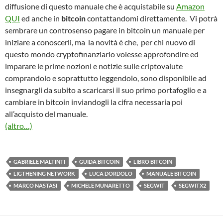
diffusione di questo manuale che è acquistabile su
Amazon
QUI
ed anche in
bitcoin
contattandomi direttamente. Vi potrà
sembrare un controsenso pagare in bitcoin un manuale per
iniziare a conoscerli, ma la novità è che, per chi nuovo di
questo mondo cryptofinanziario volesse approfondire ed
imparare le prime nozioni e notizie sulle criptovalute
comprandolo e soprattutto leggendolo, sono disponibile ad
insegnargli da subito a scaricarsi il suo primo portafoglio e a
cambiare in bitcoin inviandogli la cifra necessaria poi
all’acquisto del manuale.
(altro…)
GABRIELE MALTINTI
GUIDA BITCOIN
LIBRO BITCOIN
LIGTHENING NETWORK
LUCA DORDOLO
MANUALE BITCOIN
MARCO NASTASI
MICHELE MUNARETTO
SEGWIT
SEGWITX2