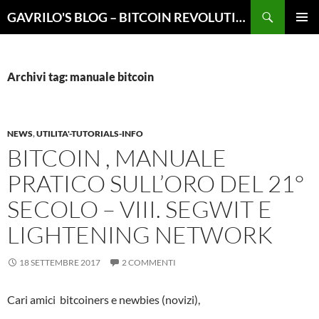
Vai
Cerca
GAVRILO'S BLOG – BITCOIN REVOLUTION
al
MENU
contenuto
PRINCI
Archivi tag: manuale bitcoin
NEWS
,
UTILITA'-TUTORIALS-INFO
BITCOIN , MANUALE
PRATICO SULL’ORO DEL 21°
SECOLO – VIII. SEGWIT E
LIGHTENING NETWORK
18 SETTEMBRE 2017
2 COMMENTI
Cari amici bitcoiners e newbies (novizi),