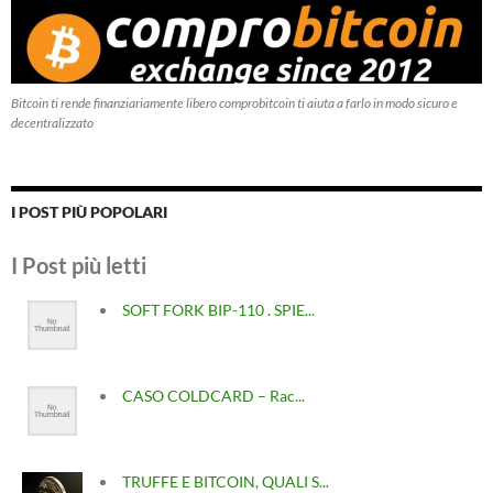
Bitcoin ti rende finanziariamente libero comprobitcoin ti aiuta a farlo in modo sicuro e
decentralizzato
I POST PIÙ POPOLARI
I Post più letti
SOFT FORK BIP-110 . SPIE...
CASO COLDCARD – Rac...
TRUFFE E BITCOIN, QUALI S...