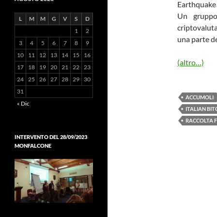
Un gruppo 
L
M
M
G
V
S
D
criptovalut
1
2
una parte de
3
4
5
6
7
8
9
10
11
12
13
14
15
16
(altro…)
17
18
19
20
21
22
23
24
25
26
27
28
29
30
31
ACCUMOLI
« Dic
ITALIAN B
RACCOLTA F
INTERVENTO DEL 28/09/2023
MONFALCONE