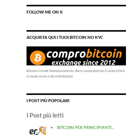
FOLLOW ME ON X
ACQUISTA QUI I TUOI BITCOIN NO KYC
Bitcoin ti rende finanziariamente libero comprobitcoin ti aiuta a farlo
in modo sicuro e decentralizzato
I POST PIÙ POPOLARI
I Post più letti
BITCOIN PER PRINCIPIANTI...