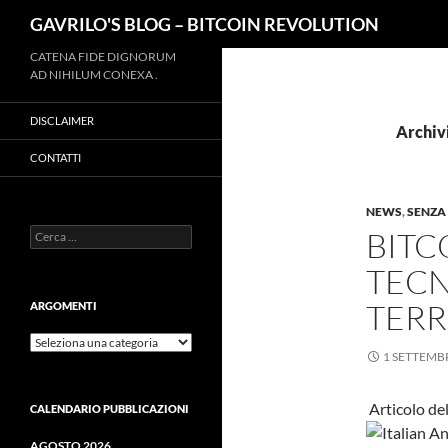
Cerca
GAVRILO'S BLOG – BITCOIN REVOLUTION
Vai
CATENA FIDE DIGNORUM
AD NIHILUM CONEXA .
al
contenuto
DISCLAIMER
Archiv
CONTATTI
NEWS
,
SENZA
Ricerca
BITC
per:
TECN
TERR
ARGOMENTI
ARGOMENTI
1 SETTEMB
Articolo d
CALENDARIO PUBBLICAZIONI
AGOSTO 2026