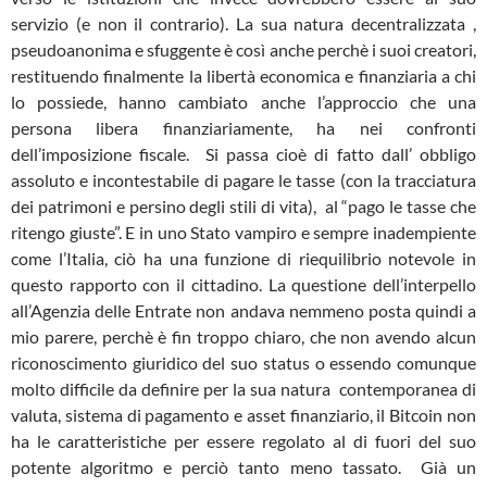
servizio (e non il contrario). La sua natura decentralizzata ,
pseudoanonima e sfuggente è così anche perchè i suoi creatori,
restituendo finalmente la libertà economica e finanziaria a chi
lo possiede, hanno cambiato anche l’approccio che una
persona libera finanziariamente, ha nei confronti
dell’imposizione fiscale. Si passa cioè di fatto dall’ obbligo
assoluto e incontestabile di pagare le tasse (con la tracciatura
dei patrimoni e persino degli stili di vita), al “pago le tasse che
ritengo giuste”. E in uno Stato vampiro e sempre inadempiente
come l’Italia, ciò ha una funzione di riequilibrio notevole in
questo rapporto con il cittadino. La questione dell’interpello
all’Agenzia delle Entrate non andava nemmeno posta quindi a
mio parere, perchè è fin troppo chiaro, che non avendo alcun
riconoscimento giuridico del suo status o essendo comunque
molto difficile da definire per la sua natura contemporanea di
valuta, sistema di pagamento e asset finanziario, il Bitcoin non
ha le caratteristiche per essere regolato al di fuori del suo
potente algoritmo e perciò tanto meno tassato. Già un