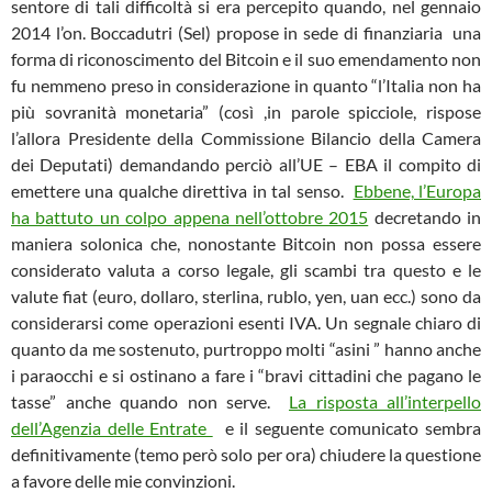
sentore di tali difficoltà si era percepito quando, nel gennaio
2014 l’on. Boccadutri (Sel) propose in sede di finanziaria una
forma di riconoscimento del Bitcoin e il suo emendamento non
fu nemmeno preso in considerazione in quanto “l’Italia non ha
più sovranità monetaria” (così ,in parole spicciole, rispose
l’allora Presidente della Commissione Bilancio della Camera
dei Deputati) demandando perciò all’UE – EBA il compito di
emettere una qualche direttiva in tal senso.
Ebbene, l’Europa
ha battuto un colpo appena nell’ottobre 2015
decretando in
maniera solonica che, nonostante Bitcoin non possa essere
considerato valuta a corso legale, gli scambi tra questo e le
valute fiat (euro, dollaro, sterlina, rublo, yen, uan ecc.) sono da
considerarsi come operazioni esenti IVA. Un segnale chiaro di
quanto da me sostenuto, purtroppo molti “asini ” hanno anche
i paraocchi e si ostinano a fare i “bravi cittadini che pagano le
tasse” anche quando non serve.
La risposta all’interpello
dell’Agenzia delle Entrate
e il seguente comunicato sembra
definitivamente (temo però solo per ora) chiudere la questione
a favore delle mie convinzioni.