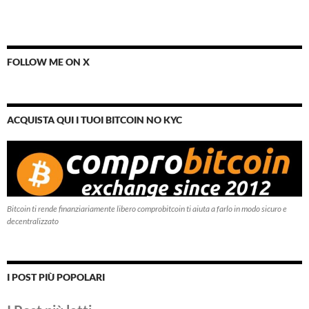
FOLLOW ME ON X
ACQUISTA QUI I TUOI BITCOIN NO KYC
Bitcoin ti rende finanziariamente libero comprobitcoin ti aiuta a farlo in modo sicuro e
decentralizzato
I POST PIÙ POPOLARI