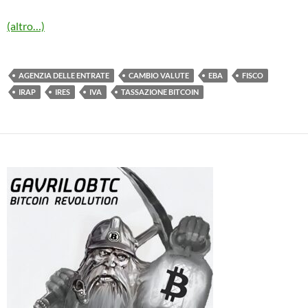
(altro…)
AGENZIA DELLE ENTRATE
CAMBIO VALUTE
EBA
FISCO
IRAP
IRES
IVA
TASSAZIONE BITCOIN