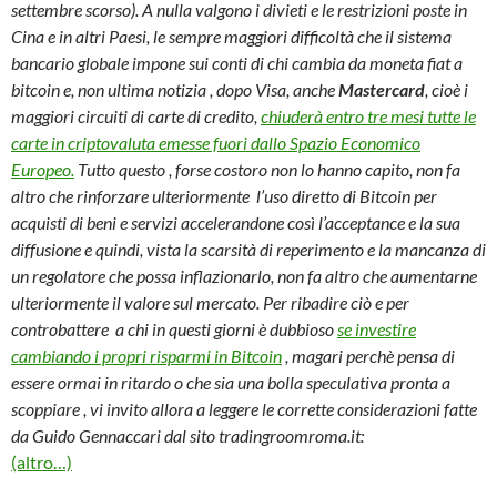
settembre scorso). A nulla valgono i divieti e le restrizioni poste in
Cina e in altri Paesi, le sempre maggiori difficoltà che il sistema
bancario globale impone sui conti di chi cambia da moneta fiat a
bitcoin e, non ultima notizia , dopo Visa, anche
Mastercard
, cioè i
maggiori circuiti di carte di credito,
chiuderà entro tre mesi tutte le
carte in criptovaluta emesse fuori dallo Spazio Economico
Europeo.
Tutto questo , forse costoro non lo hanno capito, non fa
altro che rinforzare ulteriormente l’uso diretto di Bitcoin per
acquisti di beni e servizi accelerandone così l’acceptance e la sua
diffusione e quindi, vista la scarsità di reperimento e la mancanza di
un regolatore che possa inflazionarlo, non fa altro che aumentarne
ulteriormente il valore sul mercato. Per ribadire ciò e per
controbattere a chi in questi giorni è dubbioso
se investire
cambiando i propri risparmi in Bitcoin
, magari perchè pensa di
essere ormai in ritardo o che sia una bolla speculativa pronta a
scoppiare , vi invito allora a leggere le corrette considerazioni fatte
da Guido Gennaccari dal sito tradingroomroma.it:
(altro…)