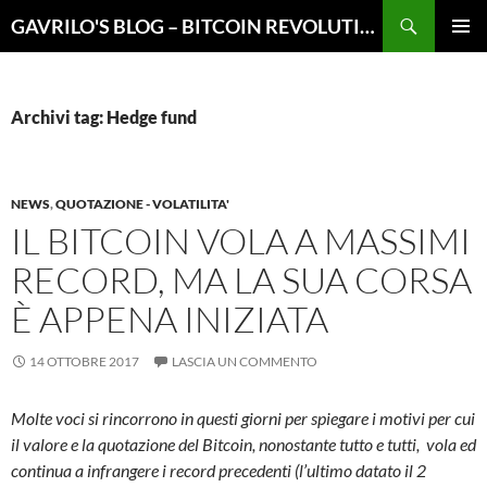
Vai
Cerca
GAVRILO'S BLOG – BITCOIN REVOLUTION
al
MENU
contenuto
PRINCI
Archivi tag: Hedge fund
NEWS
,
QUOTAZIONE - VOLATILITA'
IL BITCOIN VOLA A MASSIMI
RECORD, MA LA SUA CORSA
È APPENA INIZIATA
14 OTTOBRE 2017
LASCIA UN COMMENTO
Molte voci si rincorrono in questi giorni per spiegare i motivi per cui
il valore e la quotazione del Bitcoin, nonostante tutto e tutti, vola ed
continua a infrangere i record precedenti (l’ultimo datato il 2