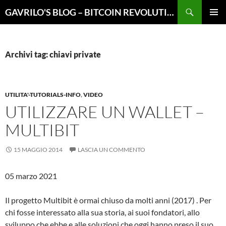
Vai
Cerca
GAVRILO'S BLOG – BITCOIN REVOLUTION
al
MENU
contenuto
PRINCI
Archivi tag: chiavi private
UTILITA'-TUTORIALS-INFO
,
VIDEO
UTILIZZARE UN WALLET –
MULTIBIT
15 MAGGIO 2014
LASCIA UN COMMENTO
05 marzo 2021
Il progetto Multibit è ormai chiuso da molti anni (2017) . Per
chi fosse interessato alla sua storia, ai suoi fondatori, allo
sviluppo che ebbe e alle soluzioni che oggi hanno preso il suo