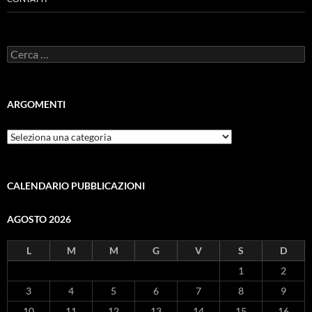
Ricerca
per:
ARGOMENTI
ARGOMENTI
CALENDARIO PUBBLICAZIONI
AGOSTO 2026
L
M
M
G
V
S
D
1
2
3
4
5
6
7
8
9
10
11
12
13
14
15
16