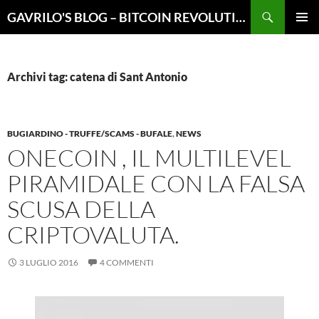
Vai
Cerca
GAVRILO'S BLOG – BITCOIN REVOLUTION
al
MENU
contenuto
PRINCI
Archivi tag: catena di Sant Antonio
BUGIARDINO - TRUFFE/SCAMS - BUFALE
,
NEWS
ONECOIN , IL MULTILEVEL
PIRAMIDALE CON LA FALSA
SCUSA DELLA
CRIPTOVALUTA.
3 LUGLIO 2016
4 COMMENTI