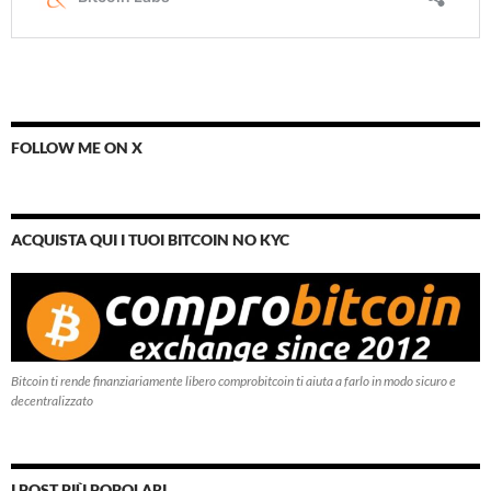
FOLLOW ME ON X
ACQUISTA QUI I TUOI BITCOIN NO KYC
Bitcoin ti rende finanziariamente libero comprobitcoin ti aiuta a farlo in modo sicuro e
decentralizzato
I POST PIÙ POPOLARI