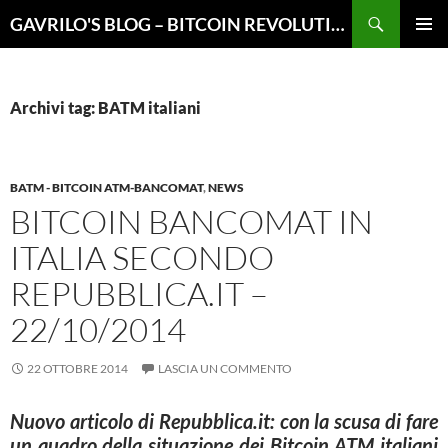
Vai
Cerca
GAVRILO'S BLOG – BITCOIN REVOLUTION
al
MENU
contenuto
PRINCI
Archivi tag: BATM italiani
BATM - BITCOIN ATM-BANCOMAT
,
NEWS
BITCOIN BANCOMAT IN
ITALIA SECONDO
REPUBBLICA.IT –
22/10/2014
22 OTTOBRE 2014
LASCIA UN COMMENTO
Nuovo articolo di Repubblica.it: con la scusa di fare
un quadro della situazione dei Bitcoin ATM italiani