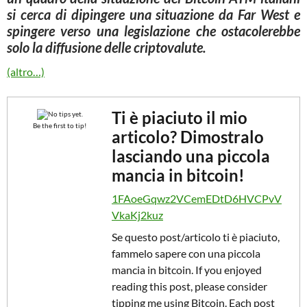
si cerca di dipingere una situazione da Far West e
spingere verso una legislazione che ostacolerebbe
solo la diffusione delle criptovalute.
(altro…)
Ti è piaciuto il mio
No tips yet.
Be the first to tip!
articolo? Dimostralo
lasciando una piccola
mancia in bitcoin!
1FAoeGqwz2VCemEDtD6HVCPvV
VkaKj2kuz
Se questo post/articolo ti è piaciuto,
fammelo sapere con una piccola
mancia in bitcoin. If you enjoyed
reading this post, please consider
tipping me using Bitcoin. Each post