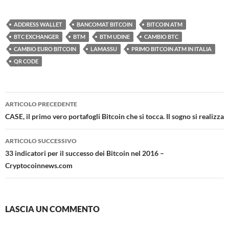
ADDRESS WALLET
BANCOMAT BITCOIN
BITCOIN ATM
BTC EXCHANGER
BTM
BTM UDINE
CAMBIO BTC
CAMBIO EURO BITCOIN
LAMASSU
PRIMO BITCOIN ATM IN ITALIA
QR CODE
Navigazione
ARTICOLO PRECEDENTE
articolo
CASE, il primo vero portafogli Bitcoin che si tocca. Il sogno si realizza
ARTICOLO SUCCESSIVO
33 indicatori per il successo dei Bitcoin nel 2016 –
Cryptocoinnews.com
LASCIA UN COMMENTO