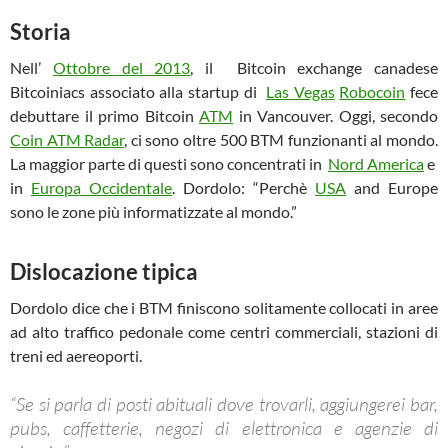
Storia
Nell’
Ottobre del 2013
, il Bitcoin exchange canadese
Bitcoiniacs associato alla startup di
Las Vegas
Robocoin
fece
debuttare il primo Bitcoin
ATM
in Vancouver. Oggi, secondo
Coin ATM Radar
, ci sono oltre 500 BTM funzionanti al mondo.
La maggior parte di questi sono concentrati in
Nord America
e
in
Europa Occidentale
. Dordolo: “Perchè
USA
and Europe
sono le zone più informatizzate al mondo.”
Dislocazione tipica
Dordolo dice che i BTM finiscono solitamente collocati in aree
ad alto traffico pedonale come centri commerciali, stazioni di
treni ed aereoporti.
“Se si parla di posti abituali dove trovarli, aggiungerei bar,
pubs, caffetterie, negozi di elettronica e agenzie di