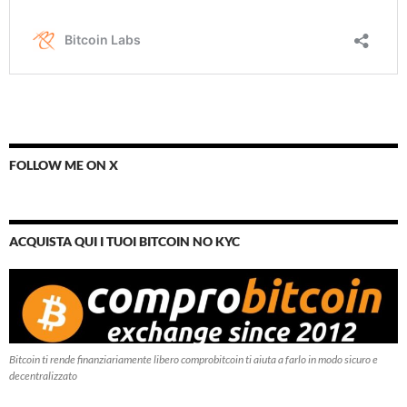
FOLLOW ME ON X
ACQUISTA QUI I TUOI BITCOIN NO KYC
Bitcoin ti rende finanziariamente libero comprobitcoin ti aiuta a farlo in modo sicuro e
decentralizzato