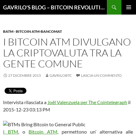
Vai
Cerca
GAVRILO'S BLOG – BITCOIN REVOLUTION
al
MENU
contenuto
PRINCI
BATM - BITCOIN ATM-BANCOMAT
I BITCOIN ATM DIVULGANO
LA CRIPTOVALUTA TRA LA
GENTE COMUNE
27 DICEMBRE 2015
GAVRILOBTC
LASCIA UN COMMENTO
Intervista rilasciata a
Joël Valenzuela per The Cointelegraph
il
2015-12-23 03:13 PM
I BTM
, o
Bitcoin ATM
, permettono un’ alternativa alle