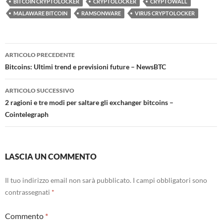
BITCOIN CRYPTOLOCKER
CRYPTOLOCKER
CRYPTOWALL
MALAWARE BITCOIN
RAMSONWARE
VIRUS CRYPTOLOCKER
Navigazione
ARTICOLO PRECEDENTE
articolo
Bitcoins: Ultimi trend e previsioni future – NewsBTC
ARTICOLO SUCCESSIVO
2 ragioni e tre modi per saltare gli exchanger bitcoins –
Cointelegraph
LASCIA UN COMMENTO
Il tuo indirizzo email non sarà pubblicato.
I campi obbligatori sono
contrassegnati
*
Commento
*