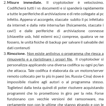
Misure immediate.
Il cryptolocker è velocissimo.
Codificherà tutti i vs documenti e si spanderà rapidamente
a tutte le periferiche di archiviazione e di rete collegate al pc
infetto. Appena vi accorgete, staccate subito il pc infettato
da internet e dalla rete interna/lan (fisicamente, staccate i
cavi!) e dalle periferiche di archiviazione connesse
(chiavette usb, hdd esterni ecc,) comprese, qualora ve ne
fossero, le unità fisiche di backup per salvare il salvabile dei
dati contenuti
Rimozione.
Non esiste antivirus o programma che riesca a
rimuoverlo e a ripristinare i propri file.
Il cryptolocker si
personalizza applicando una diversa codifica su ogni pc/lan
che attacca. Tale codifica è elaborata da un motore/server
remoto collocato per lo più in paesi (es. Russia-Cina) dove è
impossibile risalire agli autori o al programma stesso.
Toglietevi dalla testa quindi di poter risolvere acquistando
programmi che lo promettono in giro per la rete. Forse
funzionano con vecchie versioni del ramsonware, ma
certamente non con le ultime che stanno girando e con le