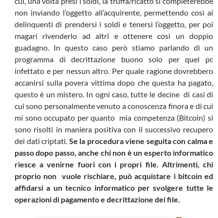
cui, una volta presi i soldi, la truffa/ricatto si completerebbe
non inviando l’oggetto all’acquirente, permettendo così ai
delinquenti di prendersi i soldi e tenersi l’oggetto, per poi
magari rivenderlo ad altri e ottenere così un doppio
guadagno. In questo caso però stiamo parlando di un
programma di decrittazione buono solo per quel pc
infettato e per nessun altro. Per quale ragione dovrebbero
accanirsi sulla povera vittima dopo che questa ha pagato,
questo è un mistero. In ogni caso, tutte le decine di casi di
cui sono personalmente venuto a conoscenza finora e di cui
mi sono occupato per quanto mia competenza (Bitcoin) si
sono risolti in maniera positiva con il successivo recupero
dei dati criptati.
Se la procedura viene seguita con calma e
passo dopo passo, anche chi non è un esperto informatico
riesce a venirne fuori con i propri file. Altrimenti, chi
proprio non vuole rischiare, può acquistare i bitcoin ed
affidarsi a un tecnico informatico per svolgere tutte le
operazioni di pagamento e decrittazione dei file.