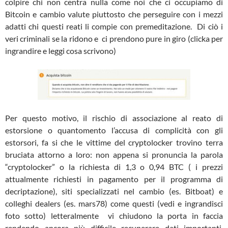
colpire chi non centra nulla come noi che ci occupiamo di
Bitcoin e cambio valute piuttosto che perseguire con i mezzi
adatti chi questi reati li compie con premeditazione. Di ciò i
veri criminali se la ridono e ci prendono pure in giro (clicka per
ingrandire e leggi cosa scrivono)
Per questo motivo, il rischio di associazione al reato di
estorsione o quantomento l’accusa di complicità con gli
estorsori, fa si che le vittime del cryptolocker trovino terra
bruciata attorno a loro: non appena si pronuncia la parola
“cryptolocker” o la richiesta di 1,3 o 0,94 BTC ( i prezzi
attualmente richiesti in pagamento per il programma di
decriptazione), siti specializzati nel cambio (es. Bitboat) e
colleghi dealers (es. mars78) come questi (vedi e ingrandisci
foto sotto) letteralmente vi chiudono la porta in faccia
rendendo ancora più difficile recuperare dati importanti,