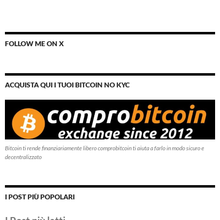
FOLLOW ME ON X
ACQUISTA QUI I TUOI BITCOIN NO KYC
Bitcoin ti rende finanziariamente libero comprobitcoin ti aiuta a farlo in modo sicuro e
decentralizzato
I POST PIÙ POPOLARI