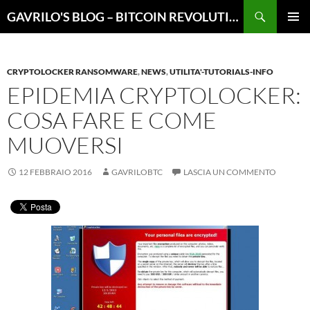
Vai
Cerca
GAVRILO'S BLOG – BITCOIN REVOLUTION
al
MENU
contenuto
PRINCI
CRYPTOLOCKER RANSOMWARE
,
NEWS
,
UTILITA'-TUTORIALS-INFO
EPIDEMIA CRYPTOLOCKER:
COSA FARE E COME
MUOVERSI
12 FEBBRAIO 2016
GAVRILOBTC
LASCIA UN COMMENTO