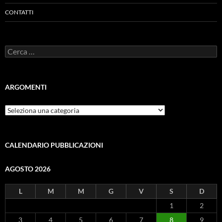
CONTATTI
Ricerca
per:
ARGOMENTI
ARGOMENTI
CALENDARIO PUBBLICAZIONI
AGOSTO 2026
L
M
M
G
V
S
D
1
2
3
4
5
6
7
8
9