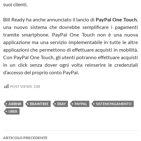
suoi clienti.
Bill Ready ha anche annunciato il lancio di
PayPal One Touch
,
una nuovo sistema che dovrebbe semplificare i pagamenti
tramite smartphone. PayPal One Touch non è una nuova
applicazione ma una servizio implementabile in tutte le altre
applicazioni che permettono di effettuare acquisti in mobilità.
Con PayPal One Touch, gli utenti potranno effettuare acquisti
in un click senza dover ogni volta reinserire le credenziali
d’accesso del proprio conto PayPal.
POST VIEWS:
338
AIRBNB
BRAINTREE
EBAY
PAYPAL
SISTEMI PAGAMENTO
UBER
Navigazione
ARTICOLO PRECEDENTE