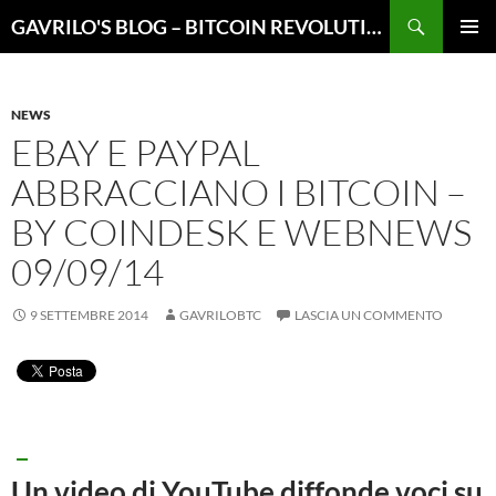
Vai
Cerca
GAVRILO'S BLOG – BITCOIN REVOLUTION
al
MENU
contenuto
PRINCI
NEWS
EBAY E PAYPAL
ABBRACCIANO I BITCOIN –
BY COINDESK E WEBNEWS
09/09/14
9 SETTEMBRE 2014
GAVRILOBTC
LASCIA UN COMMENTO
Un video di YouTube diffonde voci su