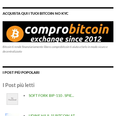
ACQUISTA QUI I TUOI BITCOIN NO KYC
Bitcoin ti rende finanziariamente libero comprobitcoin ti aiuta a farlo in modo sicuro e
decentralizzato
I POST PIÙ POPOLARI
I Post più letti
SOFT FORK BIP-110 . SPIE...
UDINE HA IL 1° BITCOIN AT...