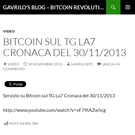
Vai
Cerca
GAVRILO'S BLOG – BITCOIN REVOLUTION
al
MENU
contenuto
PRINCI
VIDEO
BITCOIN SUL TG LA7
CRONACA DEL 30/11/2013
VIDEO
30 NOVEMBRE 2013
GAVRILOBTC
LASCIA UN
COMMENTO
Servizio su Bitcoin sul TG La7 Cronaca del 30/11/2013
http://www.youtube.com/watch?v=vF79IAZw5cg
POST VIEWS:
384