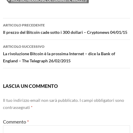
MULTISIG HIERARCHAL DETERMINISTIC WALLETS
Navigazione
ARTICOLO PRECEDENTE
articolo
Il prezzo del Bitcoin cade sotto i 300 dollari – Cryptonews 04/01/15
ARTICOLO SUCCESSIVO
La rivoluzione Bitcoin è la prossima Internet – dice la Bank of
England – The Telegraph 26/02/2015
LASCIA UN COMMENTO
Il tuo indirizzo email non sarà pubblicato.
I campi obbligatori sono
contrassegnati
*
Commento
*