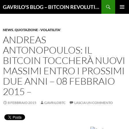
Vai
Cerca
GAVRILO'S BLOG – BITCOIN REVOLUTION
al
MENU
contenuto
PRINCI
NEWS
,
QUOTAZIONE - VOLATILITA'
ANDREAS
ANTONOPOULOS: IL
BITCOIN TOCCHERÀ NUOVI
MASSIMI ENTRO I PROSSIMI
DUE ANNI – 08 FEBBRAIO
2015 –
8 FEBBRAIO 2015
GAVRILOBTC
LASCIA UN COMMENTO