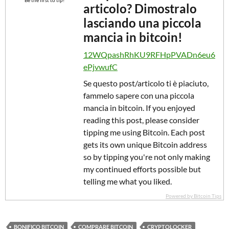
Be the first to tip!
articolo? Dimostralo
lasciando una piccola
mancia in bitcoin!
12WQpashRhKU9RFHpPVADn6eu6
ePjvwufC
Se questo post/articolo ti è piaciuto,
fammelo sapere con una piccola
mancia in bitcoin. If you enjoyed
reading this post, please consider
tipping me using Bitcoin. Each post
gets its own unique Bitcoin address
so by tipping you're not only making
my continued efforts possible but
telling me what you liked.
Powered by Bitcoin Tips
BONIFICO BITCOIN
COMPRARE BITCOIN
CRYPTOLOCKER