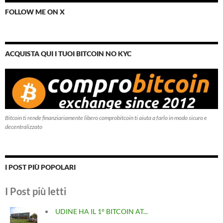
FOLLOW ME ON X
ACQUISTA QUI I TUOI BITCOIN NO KYC
Bitcoin ti rende finanziariamente libero comprobitcoin ti aiuta a farlo in modo sicuro e
decentralizzato
I POST PIÙ POPOLARI
I Post più letti
UDINE HA IL 1° BITCOIN AT...