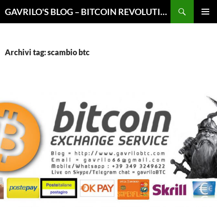
Vai
Cerca
GAVRILO'S BLOG – BITCOIN REVOLUTION
al
MENU
contenuto
PRINCI
Archivi tag: scambio btc