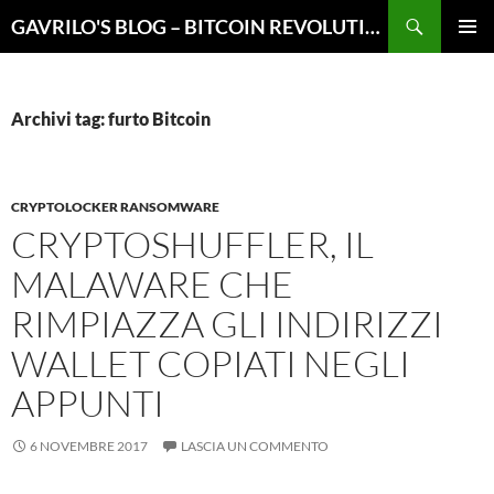
Vai
Cerca
GAVRILO'S BLOG – BITCOIN REVOLUTION
al
MENU
contenuto
PRINCI
Archivi tag: furto Bitcoin
CRYPTOLOCKER RANSOMWARE
CRYPTOSHUFFLER, IL
MALAWARE CHE
RIMPIAZZA GLI INDIRIZZI
WALLET COPIATI NEGLI
APPUNTI
6 NOVEMBRE 2017
LASCIA UN COMMENTO