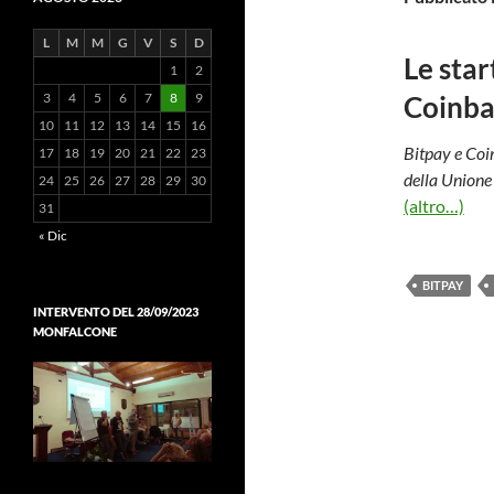
L
M
M
G
V
S
D
Le star
1
2
3
4
5
6
7
8
9
Coinba
10
11
12
13
14
15
16
Bitpay e Coin
17
18
19
20
21
22
23
della Unione 
24
25
26
27
28
29
30
(altro…)
31
« Dic
BITPAY
INTERVENTO DEL 28/09/2023
MONFALCONE