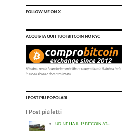
FOLLOW ME ON X
ACQUISTA QUI I TUOI BITCOIN NO KYC
Bitcoin ti rende finanziariamente libero comprobitcoin ti aiuta a farlo
in modo sicuro e decentralizzato
I POST PIÙ POPOLARI
I Post più letti
UDINE HA IL 1° BITCOIN AT...