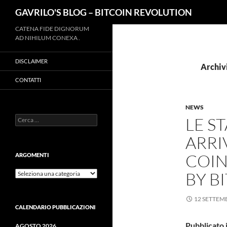
Cerca
GAVRILO'S BLOG – BITCOIN REVOLUTION
Vai
CATENA FIDE DIGNORUM
AD NIHILUM CONEXA .
al
contenuto
DISCLAIMER
Archivi
CONTATTI
NEWS
Ricerca
LE S
per:
ARRI
COIN
ARGOMENTI
ARGOMENTI
BY B
12 SETTEM
CALENDARIO PUBBLICAZIONI
Pubblicato i
AGOSTO 2026