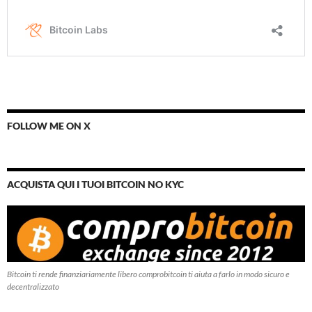
FOLLOW ME ON X
ACQUISTA QUI I TUOI BITCOIN NO KYC
Bitcoin ti rende finanziariamente libero comprobitcoin ti aiuta a farlo in modo sicuro e
decentralizzato