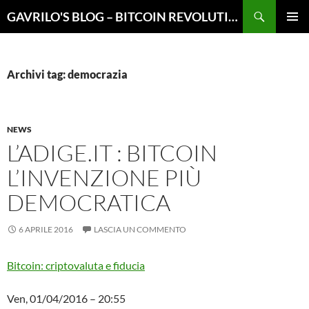
Vai
Cerca
GAVRILO'S BLOG – BITCOIN REVOLUTION
al
MENU
contenuto
PRINCI
Archivi tag: democrazia
NEWS
L’ADIGE.IT : BITCOIN
L’INVENZIONE PIÙ
DEMOCRATICA
6 APRILE 2016
LASCIA UN COMMENTO
Bitcoin: criptovaluta e fiducia
Ven, 01/04/2016 – 20:55